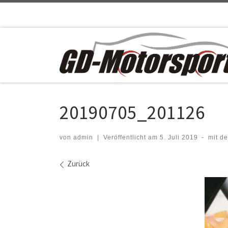
Zum Inhalt springen
20190705_201126
von
admin
|
Veröffentlicht am
5. Juli 2019
-
mit d
Bilder Navigation
Zurück