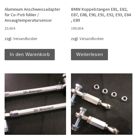
Aluminium Anschweissadapter
BMW Koppelstangen E81, E82,
für Co-Poti fühler /
E87, E88, E90, E91, E92, E93, E84
Ansaugtemperatursensor
, E89
20,00
€
199,00
€
zzgl.
Versandkosten
zzgl.
Versandkosten
In den Warenkorb
Weiterlesen