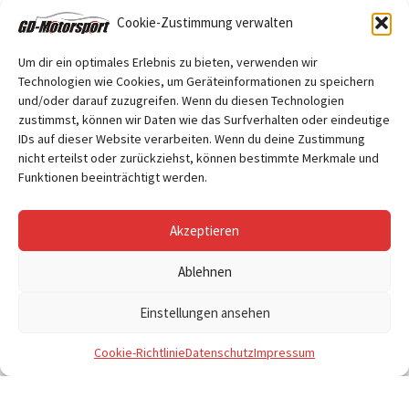
Cookie-Zustimmung verwalten
Um dir ein optimales Erlebnis zu bieten, verwenden wir
Technologien wie Cookies, um Geräteinformationen zu speichern
und/oder darauf zuzugreifen. Wenn du diesen Technologien
Folge uns
zustimmst, können wir Daten wie das Surfverhalten oder eindeutige
Facebook
IDs auf dieser Website verarbeiten. Wenn du deine Zustimmung
nicht erteilst oder zurückziehst, können bestimmte Merkmale und
Funktionen beeinträchtigt werden.
Akzeptieren
Ablehnen
© 2026
GD Motorsport
– Alle Rechte vorbehalten
Einstellungen ansehen
Cookie-Richtlinie
Datenschutz
Impressum
Vertrag widerrufen