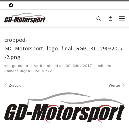
Zum Inhalt springen
Search
Men
cropped-
GD_Motorsport_logo_final_RGB_KL_29032017
-2.png
von
gd-motor
|
Veröffentlicht am
30. März 2017
-
mit den
Abmessungen
3056 × 772
Bilder Navigation
Zurück
Weiter