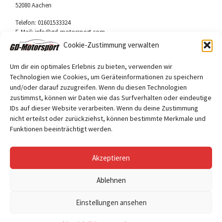
52080 Aachen
Telefon: 01601533324
E-Mail: info@gd-motorsport.com
Cookie-Zustimmung verwalten
Um dir ein optimales Erlebnis zu bieten, verwenden wir
Technologien wie Cookies, um Geräteinformationen zu speichern
und/oder darauf zuzugreifen. Wenn du diesen Technologien
Folge uns
zustimmst, können wir Daten wie das Surfverhalten oder eindeutige
Facebook
IDs auf dieser Website verarbeiten. Wenn du deine Zustimmung
nicht erteilst oder zurückziehst, können bestimmte Merkmale und
Funktionen beeinträchtigt werden.
Akzeptieren
Ablehnen
© 2026
GD Motorsport
– Alle Rechte vorbehalten
Einstellungen ansehen