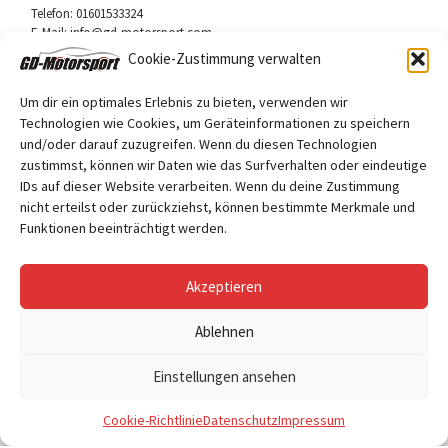
Telefon: 01601533324
E-Mail: info@gd-motorsport.com
Cookie-Zustimmung verwalten
Um dir ein optimales Erlebnis zu bieten, verwenden wir
Technologien wie Cookies, um Geräteinformationen zu speichern
und/oder darauf zuzugreifen. Wenn du diesen Technologien
Folge uns
zustimmst, können wir Daten wie das Surfverhalten oder eindeutige
Facebook
IDs auf dieser Website verarbeiten. Wenn du deine Zustimmung
nicht erteilst oder zurückziehst, können bestimmte Merkmale und
Funktionen beeinträchtigt werden.
Akzeptieren
Ablehnen
© 2026
GD Motorsport
– Alle Rechte vorbehalten
Einstellungen ansehen
Cookie-Richtlinie
Datenschutz
Impressum