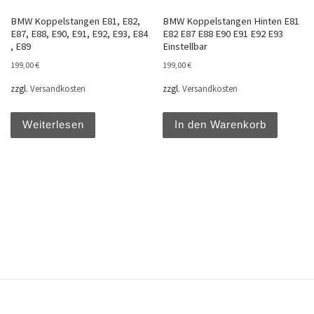
BMW Koppelstangen E81, E82,
BMW Koppelstangen Hinten E81
E87, E88, E90, E91, E92, E93, E84
E82 E87 E88 E90 E91 E92 E93
, E89
Einstellbar
199,00
€
199,00
€
zzgl.
Versandkosten
zzgl.
Versandkosten
Weiterlesen
In den Warenkorb