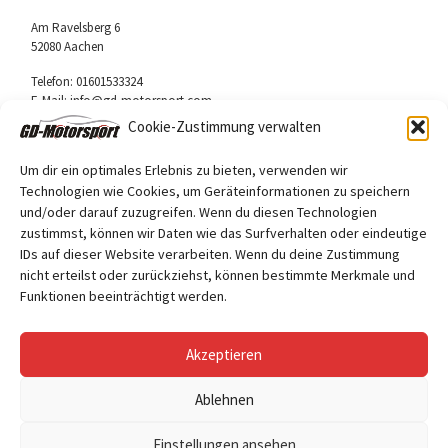
Am Ravelsberg 6
52080 Aachen
Telefon: 01601533324
E-Mail: info@gd-motorsport.com
Cookie-Zustimmung verwalten
Um dir ein optimales Erlebnis zu bieten, verwenden wir
Technologien wie Cookies, um Geräteinformationen zu speichern
und/oder darauf zuzugreifen. Wenn du diesen Technologien
Folge uns
zustimmst, können wir Daten wie das Surfverhalten oder eindeutige
Facebook
IDs auf dieser Website verarbeiten. Wenn du deine Zustimmung
nicht erteilst oder zurückziehst, können bestimmte Merkmale und
Funktionen beeinträchtigt werden.
Akzeptieren
Ablehnen
© 2026
GD Motorsport
– Alle Rechte vorbehalten
Einstellungen ansehen