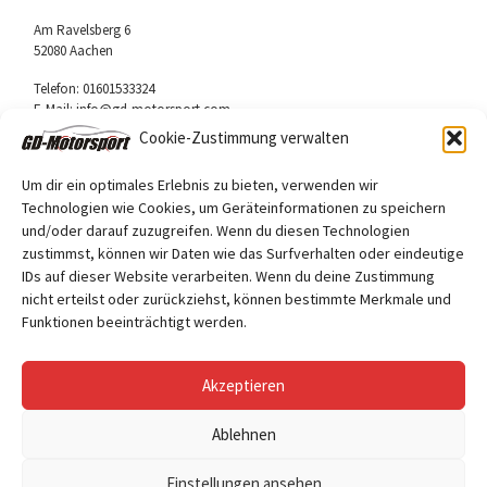
Am Ravelsberg 6
52080 Aachen
Telefon: 01601533324
E-Mail: info@gd-motorsport.com
Cookie-Zustimmung verwalten
Um dir ein optimales Erlebnis zu bieten, verwenden wir
Technologien wie Cookies, um Geräteinformationen zu speichern
und/oder darauf zuzugreifen. Wenn du diesen Technologien
Folge uns
zustimmst, können wir Daten wie das Surfverhalten oder eindeutige
Facebook
IDs auf dieser Website verarbeiten. Wenn du deine Zustimmung
nicht erteilst oder zurückziehst, können bestimmte Merkmale und
Funktionen beeinträchtigt werden.
Akzeptieren
Ablehnen
© 2026
GD Motorsport
– Alle Rechte vorbehalten
Einstellungen ansehen