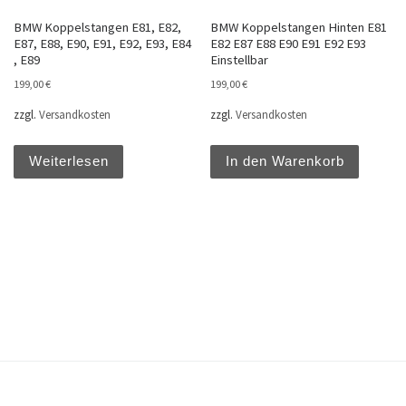
BMW Koppelstangen E81, E82,
BMW Koppelstangen Hinten E81
E87, E88, E90, E91, E92, E93, E84
E82 E87 E88 E90 E91 E92 E93
, E89
Einstellbar
199,00
€
199,00
€
zzgl.
Versandkosten
zzgl.
Versandkosten
Weiterlesen
In den Warenkorb