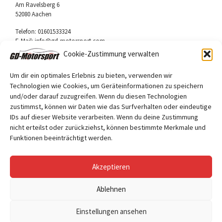
Am Ravelsberg 6
52080 Aachen
Telefon: 01601533324
E-Mail: info@gd-motorsport.com
Cookie-Zustimmung verwalten
Um dir ein optimales Erlebnis zu bieten, verwenden wir
Technologien wie Cookies, um Geräteinformationen zu speichern
und/oder darauf zuzugreifen. Wenn du diesen Technologien
Folge uns
zustimmst, können wir Daten wie das Surfverhalten oder eindeutige
Facebook
IDs auf dieser Website verarbeiten. Wenn du deine Zustimmung
nicht erteilst oder zurückziehst, können bestimmte Merkmale und
Funktionen beeinträchtigt werden.
Akzeptieren
Ablehnen
© 2026
GD Motorsport
– Alle Rechte vorbehalten
Einstellungen ansehen