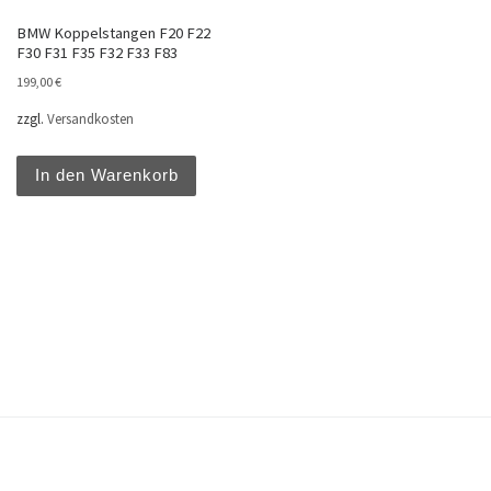
BMW Koppelstangen F20 F22
F30 F31 F35 F32 F33 F83
199,00
€
zzgl.
Versandkosten
In den Warenkorb