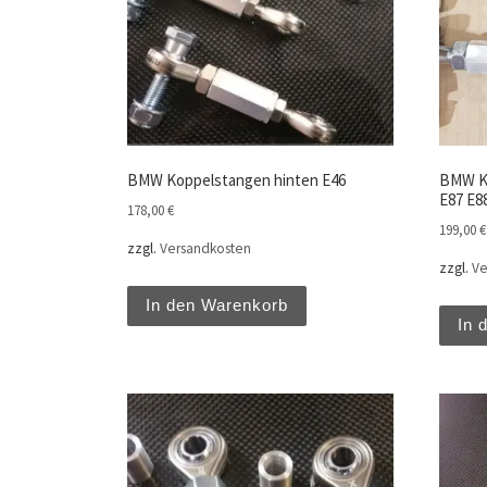
BMW Koppelstangen hinten E46
BMW Ko
E87 E88
178,00
€
199,00
€
zzgl.
Versandkosten
zzgl.
Ve
In den Warenkorb
In 