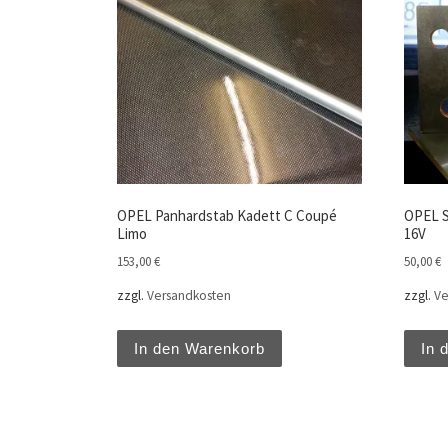
OPEL Panhardstab Kadett C Coupé
OPEL S
Limo
16V
153,00
€
50,00
€
zzgl.
Versandkosten
zzgl.
Ve
In den Warenkorb
In 