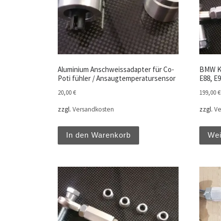
Aluminium Anschweissadapter für Co-
BMW Ko
Poti fühler / Ansaugtemperatursensor
E88, E9
20,00
€
199,00
€
zzgl.
Versandkosten
zzgl.
Ve
In den Warenkorb
Wei