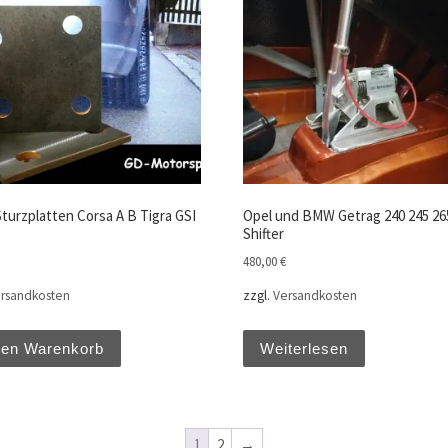
turzplatten Corsa A B Tigra GSI
Opel und BMW Getrag 240 245 26
Shifter
480,00
€
rsandkosten
zzgl.
Versandkosten
den Warenkorb
Weiterlesen
1
2
→