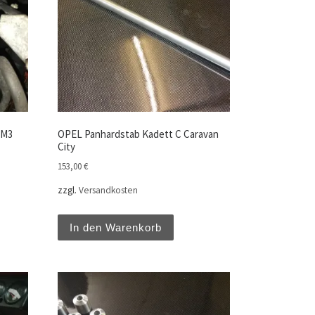
 M3
OPEL Panhardstab Kadett C Caravan
City
153,00
€
zzgl.
Versandkosten
In den Warenkorb