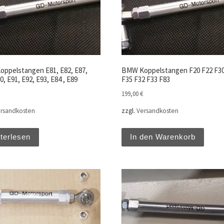
ppelstangen E81, E82, E87,
BMW Koppelstangen F20 F22 F30
0, E91, E92, E93, E84 , E89
F35 F32 F33 F83
199,00
€
rsandkosten
zzgl.
Versandkosten
terlesen
In den Warenkorb