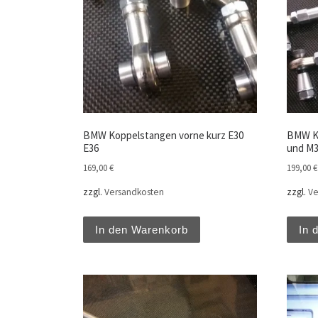
BMW Koppelstangen vorne kurz E30
BMW Ko
E36
und M
169,00
€
199,00
€
zzgl.
Versandkosten
zzgl.
Ve
In den Warenkorb
In 