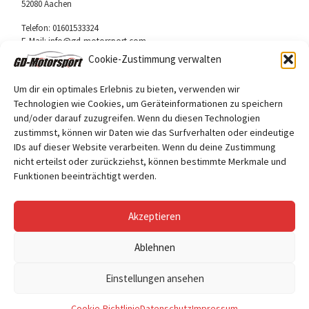
52080 Aachen
Telefon: 01601533324
E-Mail: info@gd-motorsport.com
Cookie-Zustimmung verwalten
Um dir ein optimales Erlebnis zu bieten, verwenden wir
Technologien wie Cookies, um Geräteinformationen zu speichern
und/oder darauf zuzugreifen. Wenn du diesen Technologien
Folge uns
zustimmst, können wir Daten wie das Surfverhalten oder eindeutige
Facebook
IDs auf dieser Website verarbeiten. Wenn du deine Zustimmung
nicht erteilst oder zurückziehst, können bestimmte Merkmale und
Funktionen beeinträchtigt werden.
Akzeptieren
Ablehnen
© 2026
GD Motorsport
– Alle Rechte vorbehalten
Einstellungen ansehen
Cookie-Richtlinie
Datenschutz
Impressum