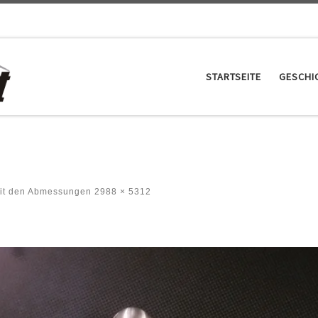
STARTSEITE
GESCHI
it den Abmessungen
2988 × 5312