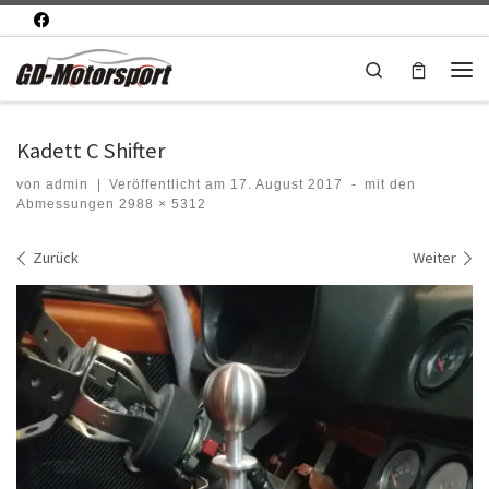
Zum Inhalt springen
Search
Men
Kadett C Shifter
von
admin
|
Veröffentlicht am
17. August 2017
-
mit den
Abmessungen
2988 × 5312
Bilder Navigation
Zurück
Weiter